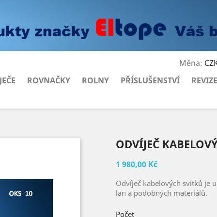
Měna:
CZK
JEČE
ROVNAČKY
ROLNY
PŘÍSLUŠENSTVÍ
REVIZ
ODVÍJEČ KABELOVÝ
1 980,00 Kč
Odvíječ kabelových svitků je u
lan a podobných materiálů.
Počet