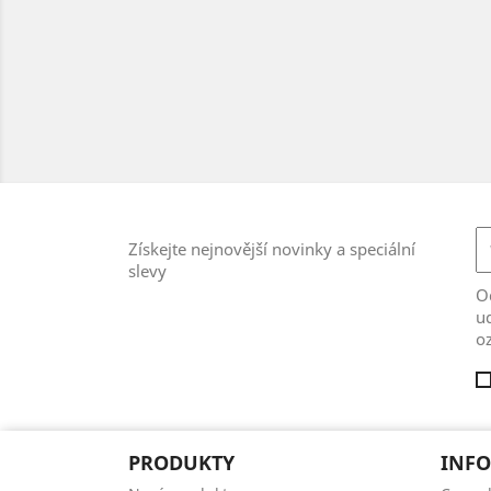
Získejte nejnovější novinky a speciální
slevy
Od
ud
o
PRODUKTY
INFO