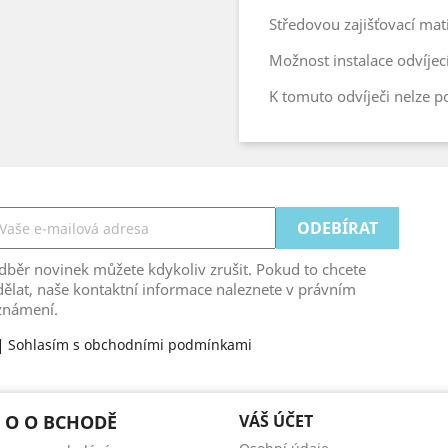
Středovou zajišťovací mati
Možnost instalace odvíje
K tomuto odvíječi nelze p
běr novinek můžete kdykoliv zrušit. Pokud to chcete
ělat, naše kontaktní informace naleznete v právním
známení.
Sohlasím s obchodními podmínkami
 O O BCHODĚ
VÁŠ ÚČET