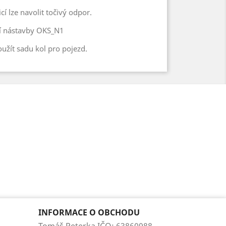
cí lze navolit točivý odpor.
cí nástavby OKS_N1
oužít sadu kol pro pojezd.
INFORMACE O OBCHODU