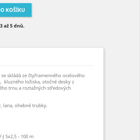
DO KOŠÍKU
 až 5 dnů.
ů se skládá ze čtyřramenného ocelového
 kluzného ložiska, otočné desky z
vého trnu a roztažných středových
, lana, ohebné trubky.
-J 5x2,5 - 100 m