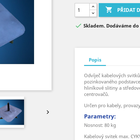

PŘIDAT 

Skladem. Dodáváme do 3
Popis
Odvíječ kabelových svitk
pozinkovaného podstavce,
hliníkové slitiny a středo
centrovačů.
Určen pro kabely, provazy

Parametry:
Nosnost: 80 kg
Kabelový svitek max. CYKY