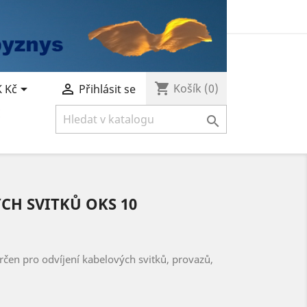
shopping_cart


Košík
(0)
 Kč
Přihlásit se
E

CH SVITKŮ OKS 10
rčen pro odvíjení kabelových svitků, provazů,